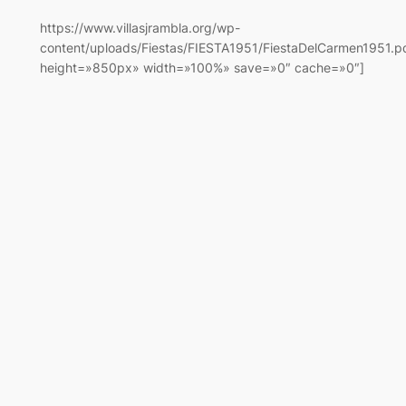
https://www.villasjrambla.org/wp-
content/uploads/Fiestas/FIESTA1951/FiestaDelCarmen1951.p
height=»850px» width=»100%» save=»0″ cache=»0″]